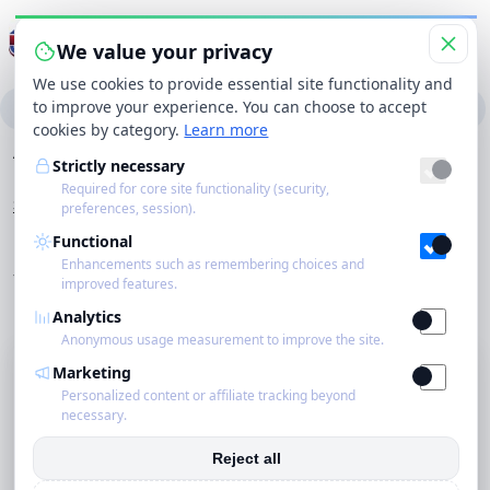
Menu wisselen
We value your privacy
We use cookies to provide essential site functionality and
to improve your experience. You can choose to accept
Categorieën
Merken
Winkels
Producten
cookies by category.
Learn more
Zo
Zoekbereik
Zoeken
Strictly necessary
Required for core site functionality (security,
Startpagina
›
Contact
preferences, session).
Startpagina
Contact
Functional
Enhancements such as remembering choices and
Eco
Vragen, feedback, samenwerkingen of aanbieders
improved features.
aanmelden? Stuur ons hieronder een bericht.
Analytics
Schoonmakers
Anonymous usage measurement to improve the site.
Stuur een bericht
Marketing
Blog
Personalized content or affiliate tracking beyond
Je naam
necessary.
Over ons
Reject all
Contact