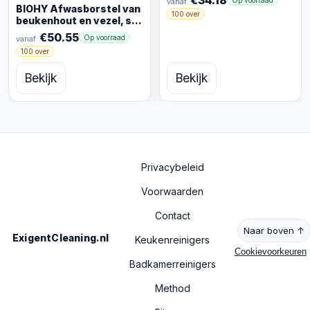
vanaf
vaatwasserreiniger |
BIOHY Afwasborstel van
100 over
Vaatwastabletten voor
beukenhout en vezel, set
krachtige reiniging |
van 6, hoogwaardige
€50.55
Op voorraad
vanaf
Voorraadverpakking
houten borstel voor het
100 over
(Spülmaschinen Tabs)
afspoelen en reinigen
van servies,
Bekijk
Bekijk
keukenborstel met
verwisselbare koppen,
Made in Germany, 100%
Privacybeleid
Voorwaarden
Contact
Naar boven ↑
ExigentCleaning.nl
Keukenreinigers
Cookievoorkeuren
Badkamerreinigers
Method