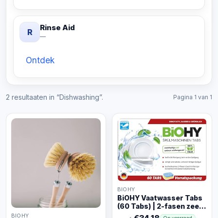
Rinse Aid
R
—
Ontdek
2 resultaaten in “Dishwashing”.
Pagina 1 van 1
BIOHY
BiOHY Vaatwasser Tabs
(60 Tabs) | 2-fasen zeer
effectieve
BIOHY
€34.18
Op voorraad