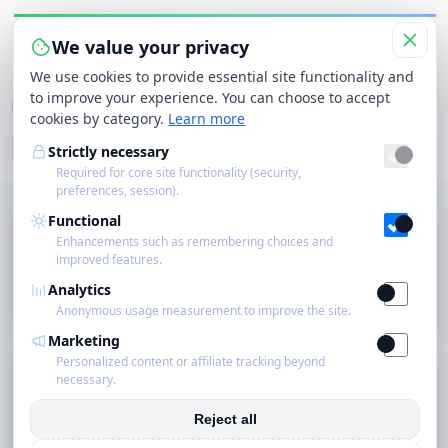
We value your privacy
Menu wisselen
We use cookies to provide essential site functionality and
to improve your experience. You can choose to accept
Categorieën
Merken
Winkels
Producten
cookies by category.
Learn more
Strictly necessary
Zoe
Zoekbereik
Zoeken
Required for core site functionality (security,
preferences, session).
Startpagina
Functional
Home
›
Categorieën
›
Dishwashing
Enhancements such as remembering choices and
Dishwashing
Eco
improved features.
Analytics
Filters ⤵
Schoonmakers
Anonymous usage measurement to improve the site.
Marketing
Blog
Personalized content or affiliate tracking beyond
Filteren & sorteren
necessary.
Zoeken
Over ons
Reject all